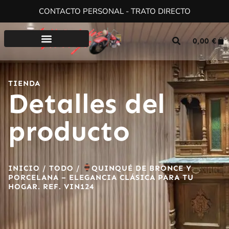
CONTACTO PERSONAL - TRATO DIRECTO
0,00
€
TIENDA
Detalles del
producto
INICIO
/
TODO
/
QUINQUÉ DE BRONCE Y
PORCELANA – ELEGANCIA CLÁSICA PARA TU
HOGAR. REF. VIN124