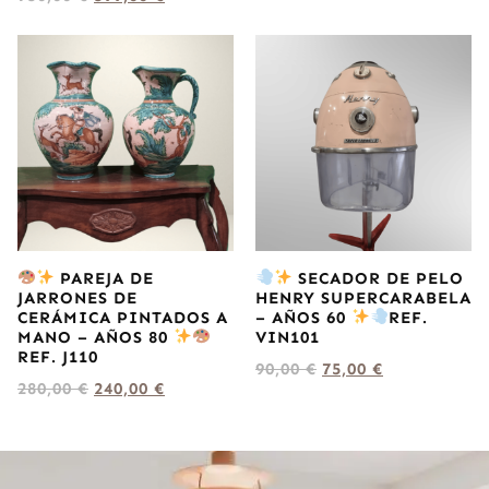
PAREJA DE
SECADOR DE PELO
JARRONES DE
HENRY SUPERCARABELA
CERÁMICA PINTADOS A
– AÑOS 60
REF.
MANO – AÑOS 80
VIN101
REF. J110
90,00
€
75,00
€
280,00
€
240,00
€