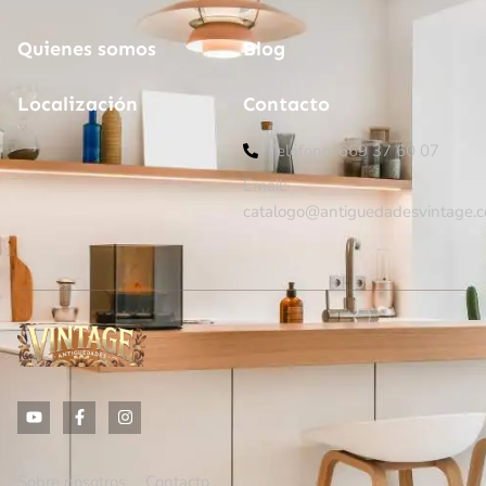
Quienes somos
Blog
Localización
Contacto
Teléfono: 669 37 60 07
Email:
catalogo@antiguedadesvintage.
Sobre nosotros
Contacto