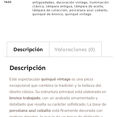
antigüedades
decoración vintage
iluminación
TAGS
,
,
clásica
lámpara antigua
lámpara de aceite
,
,
,
lámpara de colección
porcelana azul cobalto
,
,
quinqué de bronce
quinqué vintage
,
Descripción
Valoraciones (0)
Descripción
Este espectacular
quinqué vintage
es una pieza
excepcional que combina la tradición y la belleza del
diseño clásico. Su estructura principal está elaborada en
bronce trabajado
, con un acabado ornamentado y
detallado que resalta su carácter sofisticado. La base de
porcelana azul cobalto
está finamente decorada con
motivos dorados, lo que le da un toque de distinción y