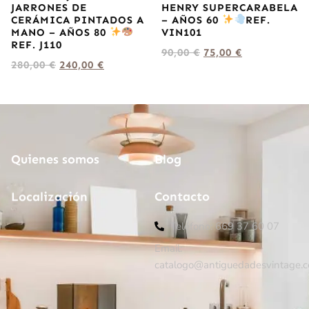
JARRONES DE
HENRY SUPERCARABELA
CERÁMICA PINTADOS A
– AÑOS 60
REF.
MANO – AÑOS 80
VIN101
REF. J110
90,00
€
75,00
€
280,00
€
240,00
€
Quienes somos
Blog
Localización
Contacto
Teléfono: 669 37 60 07
Email:
catalogo@antiguedadesvintage.