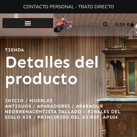
CONTACTO PERSONAL - TRATO DIRECTO
0,00
€
TIENDA
Detalles del
producto
INICIO
/
MUEBLES
ANTIGUOS
/
APARADORES
/ APARADOR
NEORRENACENTISTA TALLADO – FINALES DEL
SIGLO XIX / PRINCIPIOS DEL XX REF. AP104