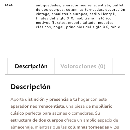
antigüedades
aparador neorrenacentista
buffet
TAGS
,
,
de dos cuerpos
columnas torneadas
decoración
,
,
vintage
ebanistería europea
estilo Henry II
,
,
,
finales del siglo XIX
mobiliario histórico
,
,
motivos florales
mueble tallado
muebles
,
,
clásicos
nogal
principios del siglo XX
roble
,
,
,
Descripción
Valoraciones (0)
Descripción
Aporta
distinción
y
presencia
a tu hogar con este
aparador neorrenacentista
, una pieza de
mobiliario
clásico
perfecta para salones o comedores. Su
estructura de dos cuerpos
ofrece un amplio espacio de
almacenaje, mientras que las
columnas torneadas
y los