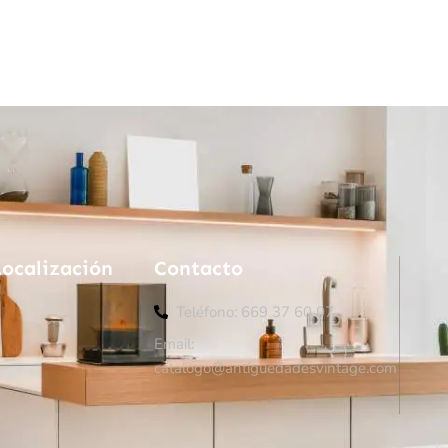
Localización
Contacto
Teléfono: 669 37 60 07
Email:
catalogo@antiguedadesvintage.com