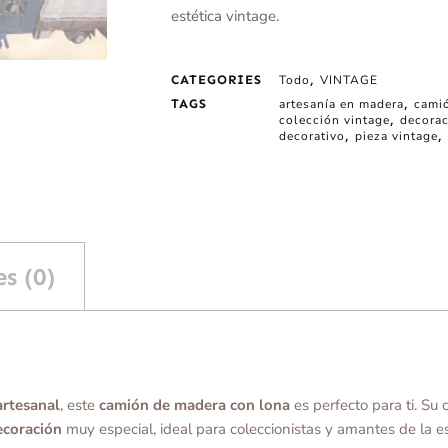
estética vintage.
CATEGORIES
Todo
,
VINTAGE
TAGS
artesanía en madera
,
cami
colección vintage
,
decorac
decorativo
,
pieza vintage
,
s (0)
artesanal
, este
camión de madera con lona
es perfecto para ti. Su
ecoración
muy especial, ideal para coleccionistas y amantes de la es