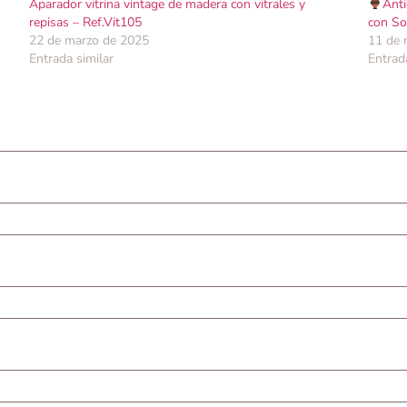
Aparador vitrina vintage de madera con vitrales y
Anti
repisas – Ref.Vit105
con So
22 de marzo de 2025
11 de 
Entrada similar
Entrad