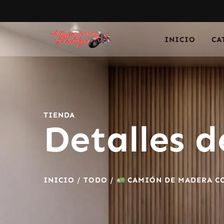
INICIO
CA
TIENDA
Detalles d
INICIO
/
TODO
/
CAMIÓN DE MADERA CO