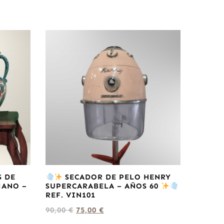
S DE
SECADOR DE PELO HENRY
MANO –
SUPERCARABELA – AÑOS 60
REF. VIN101
90,00
€
75,00
€