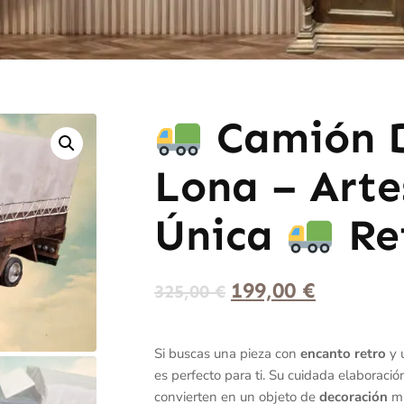
Camión 
Lona – Arte
Única
Re
199,00
€
325,00
€
Si buscas una pieza con
encanto retro
y 
es perfecto para ti. Su cuidada elaboració
convierten en un objeto de
decoración
mu