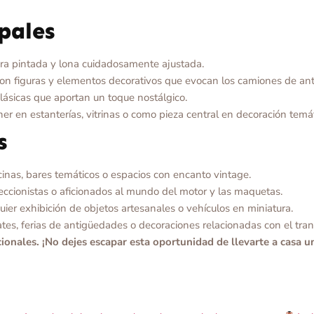
ipales
ra pintada y lona cuidadosamente ajustada.
on figuras y elementos decorativos que evocan los camiones de an
ásicas que aportan un toque nostálgico.
er en estanterías, vitrinas o como pieza central en decoración temát
s
cinas, bares temáticos o espacios con encanto vintage.
ccionistas o aficionados al mundo del motor y las maquetas.
ier exhibición de objetos artesanales o vehículos en miniatura.
tes, ferias de antigüedades o decoraciones relacionadas con el trans
onales. ¡No dejes escapar esta oportunidad de llevarte a casa u