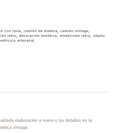
ón con lona
,
camión de madera
,
camión vintage
,
ión retro
,
decoración temática
,
modelismo retro
,
objeto
vehículo artesanal
 cuidada elaboración a mano y los detalles en la
tética vintage.