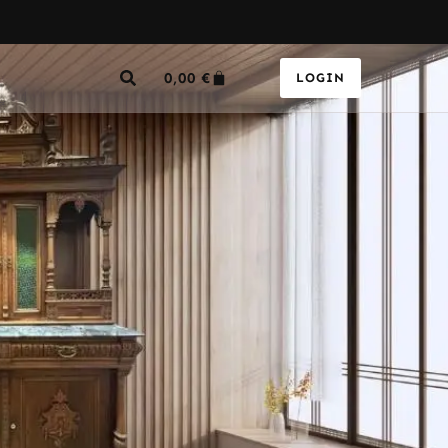
0,00
€
LOGIN