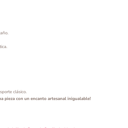
taño.
ica.
porte clásico.
na pieza con un encanto artesanal inigualable!