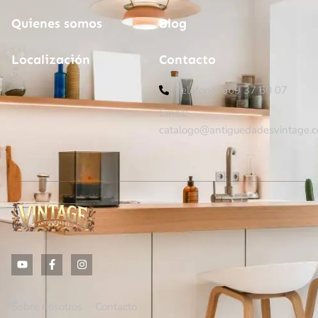
Quienes somos
Blog
Localización
Contacto
Teléfono: 669 37 60 07
Email:
catalogo@antiguedadesvintage.
Sobre nosotros
Contacto