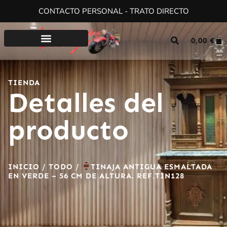
CONTACTO PERSONAL - TRATO DIRECTO
0,00
€
TIENDA
Detalles del
producto
INICIO
/
TODO
/
TINAJA ANTIGUA ESMALTADA
EN VERDE – 56 CM DE ALTURA. REF.TIN128