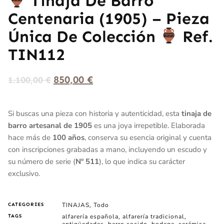
Tinaja De Barro
Centenaria (1905) – Pieza
Única De Colección
Ref.
TIN112
850,00
€
1.100,00
€
Si buscas una pieza con historia y autenticidad, esta
tinaja de
barro artesanal de 1905
es una joya irrepetible. Elaborada
hace más de
100 años
, conserva su esencia original y cuenta
con inscripciones grabadas a mano, incluyendo un escudo y
su número de serie (
Nº 511
), lo que indica su carácter
exclusivo.
TINAJAS
Todo
CATEGORIES
,
alfarería española
alfarería tradicional
TAGS
,
,
antigüedades
barro cocido
bodega
cerámica