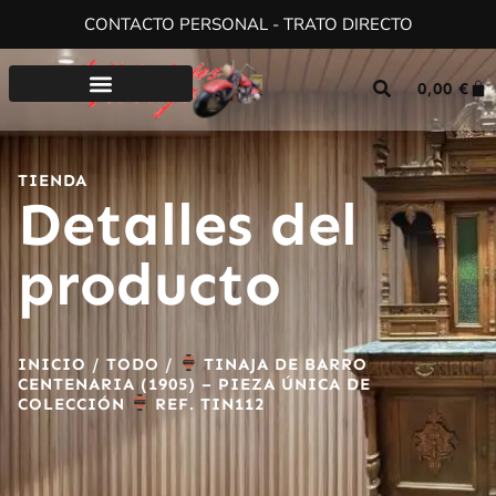
CONTACTO PERSONAL - TRATO DIRECTO
0,00
€
TIENDA
Detalles del
producto
INICIO
/
TODO
/
TINAJA DE BARRO
CENTENARIA (1905) – PIEZA ÚNICA DE
COLECCIÓN
REF. TIN112