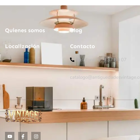
Quienes somos
Blog
Localización
Contacto
Teléfono: 669 37 60 07
Email:
catalogo@antiguedadesvintage.