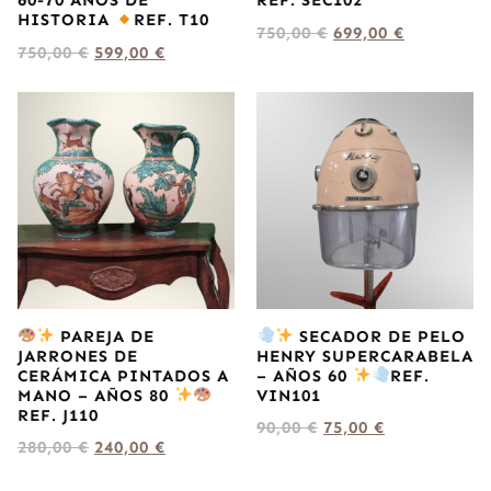
60-70 AÑOS DE
REF. SEC102
HISTORIA
REF. T10
750,00
€
699,00
€
750,00
€
599,00
€
PAREJA DE
SECADOR DE PELO
JARRONES DE
HENRY SUPERCARABELA
CERÁMICA PINTADOS A
– AÑOS 60
REF.
MANO – AÑOS 80
VIN101
REF. J110
90,00
€
75,00
€
280,00
€
240,00
€