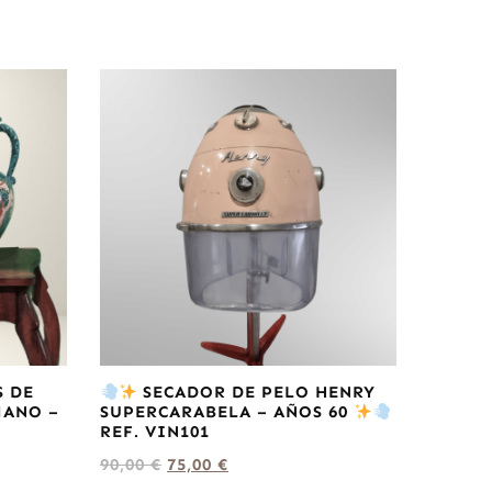
S DE
SECADOR DE PELO HENRY
MANO –
SUPERCARABELA – AÑOS 60
REF. VIN101
90,00
€
75,00
€