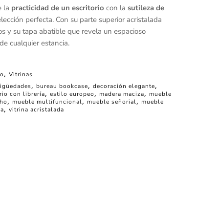
 la
practicidad de un escritorio
con la
sutileza de
elección perfecta. Con su parte superior acristalada
vos y su tapa abatible que revela un espacioso
 de cualquier estancia.
do
,
Vitrinas
tigüedades
,
bureau bookcase
,
decoración elegante
,
rio con librería
,
estilo europeo
,
madera maciza
,
mueble
cho
,
mueble multifuncional
,
mueble señorial
,
mueble
na
,
vitrina acristalada