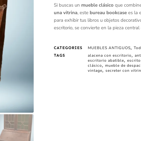
Si buscas un
mueble clásico
que combine
una vitrina
, este
bureau bookcase
es la 
para exhibir tus libros u objetos decorati
escritorio, se convierte en la pieza central
CATEGORIES
MUEBLES ANTIGUOS
,
To
TAGS
alacena con escritorio
,
an
escritorio abatible
,
escrito
clásico
,
mueble de despa
vintage
,
secreter con vitri