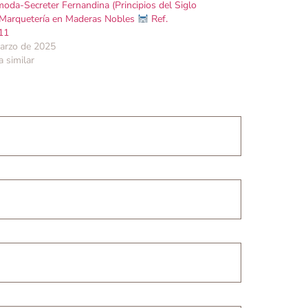
da-Secreter Fernandina (Principios del Siglo
 Marquetería en Maderas Nobles
Ref.
11
arzo de 2025
a similar