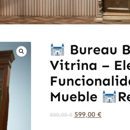
Bureau B
Vitrina – E
Funcionalid
Mueble
R
599,00
€
800,00
€