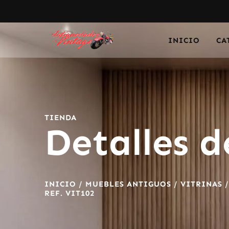
INICIO
CA
TIENDA
Detalles d
INICIO
/
MUEBLES ANTIGUOS
/
VITRINAS
REF. VIT102