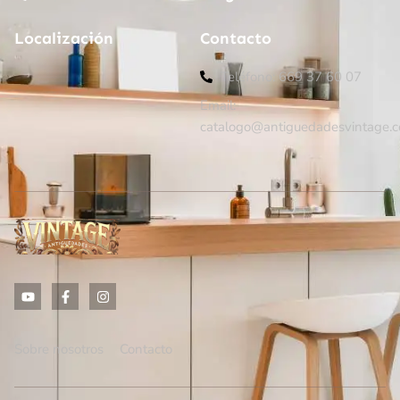
Localización
Contacto
Teléfono: 669 37 60 07
Email:
catalogo@antiguedadesvintage.
Sobre nosotros
Contacto