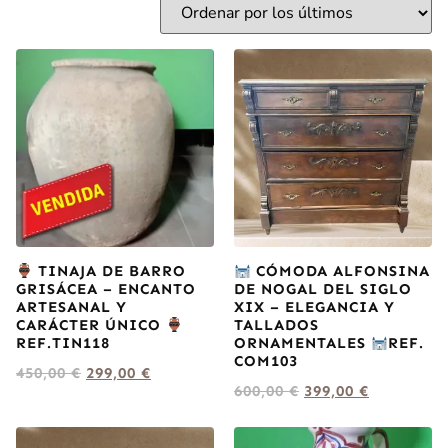
TINAJA DE BARRO
CÓMODA ALFONSINA
GRISÁCEA – ENCANTO
DE NOGAL DEL SIGLO
ARTESANAL Y
XIX – ELEGANCIA Y
CARÁCTER ÚNICO
TALLADOS
REF.TIN118
ORNAMENTALES
REF.
COM103
450,00
€
299,00
€
600,00
€
399,00
€