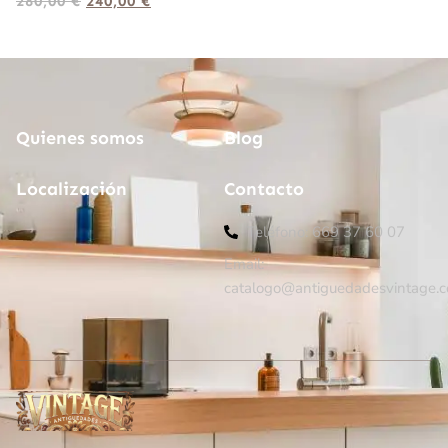
280,00
€
240,00
€
Quienes somos
Blog
Localización
Contacto
Teléfono: 669 37 60 07
Email:
catalogo@antiguedadesvintage.