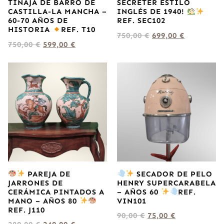
TINAJA DE BARRO DE
SECRETER ESTILO
CASTILLA-LA MANCHA –
INGLÉS DE 1940!
60-70 AÑOS DE
REF. SEC102
HISTORIA
REF. T10
750,00
€
699,00
€
750,00
€
599,00
€
PAREJA DE
SECADOR DE PELO
JARRONES DE
HENRY SUPERCARABELA
CERÁMICA PINTADOS A
– AÑOS 60
REF.
MANO – AÑOS 80
VIN101
REF. J110
90,00
€
75,00
€