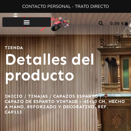
CONTACTO PERSONAL - TRATO DIRECTO
0,00
€
TIENDA
Detalles del
producto
INICIO
/
TINAJAS
/
CAPAZOS ESPARTO
/
CAPAZO DE ESPARTO VINTAGE – 45×50 CM, HECHO
A MANO, REFORZADO Y DECORATIVO. REF.
CAP113